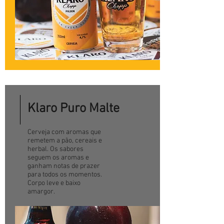
Klaro Puro Malte
Cerveja com aromas que
remetem a pão, cereais e
herbal. Os sabores
seguem os aromas e
ganham notas de prazer
para todos os momentos.
Corpo leve e baixo
amargor.