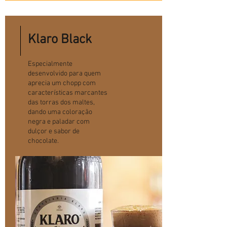
Klaro Black
Especialmente
desenvolvido para quem
aprecia um chopp com
características marcantes
das torras dos maltes,
dando uma coloração
negra e paladar com
dulçor e sabor de
chocolate.