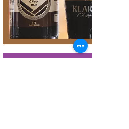
Klaro Chopp de Vinho
Uma bebida diferente e
muito gostosa! Mistura o
frescor de um chopp com a
sofisticação de um bom
vinho de mesa! O resultado
é uma bebida com gostinho
de quero mais.